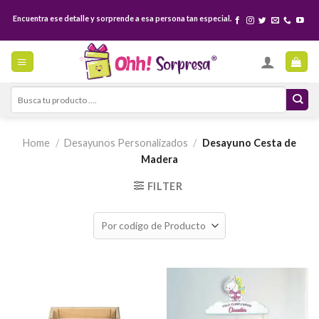
Skip
Encuentra ese detalle y sorprende a esa persona tan especial.
to
content
Search
for:
Home
/
Desayunos Personalizados
/
Desayuno Cesta de
Madera
FILTER