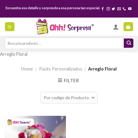
Skip
Encuentra ese detalle y sorprende a esa persona tan especial.
to
content
Search
for:
Arreglo Floral
Home
/
Packs Personalizados
/
Arreglo Floral
FILTER