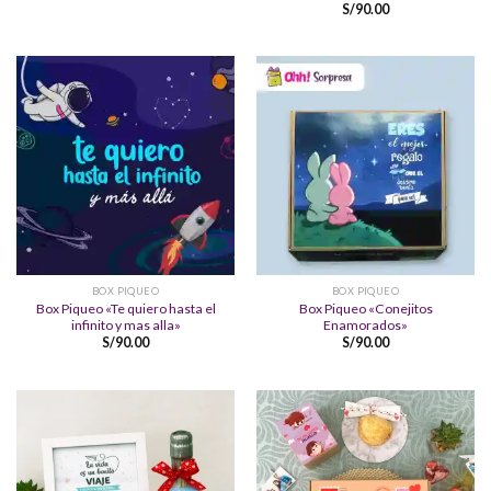
S/
90.00
BOX PIQUEO
BOX PIQUEO
Box Piqueo «Te quiero hasta el
Box Piqueo «Conejitos
infinito y mas alla»
Enamorados»
S/
90.00
S/
90.00