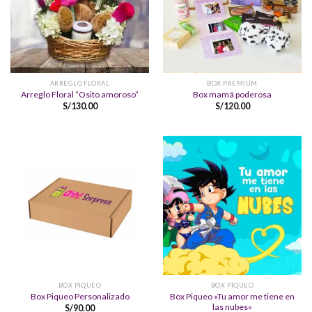
ARREGLO FLORAL
BOX PREMIUM
Arreglo Floral “Osito amoroso”
Box mamá poderosa
S/
130.00
S/
120.00
BOX PIQUEO
BOX PIQUEO
Box Piqueo «Tu amor me tiene en
Box Piqueo Personalizado
las nubes»
S/
90.00