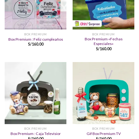
BOX PREMIUM
BOX PREMIUM
Box Premium «Fechas
Box Premium : Feliz cumpleaños
Especiales»
S/
160.00
S/
160.00
BOX PREMIUM
BOX PREMIUM
Box Premium : Caja Televisior
Gif Box Premium TV
S/
160.00
S/
160.00