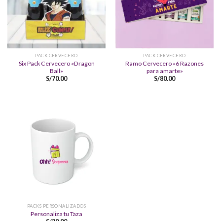
PACK CERVECERO
PACK CERVECERO
Six Pack Cervecero «Dragon
Ramo Cervecero «6 Razones
Ball»
para amarte»
S/
70.00
S/
80.00
PACKS PERSONALIZADOS
Personaliza tu Taza