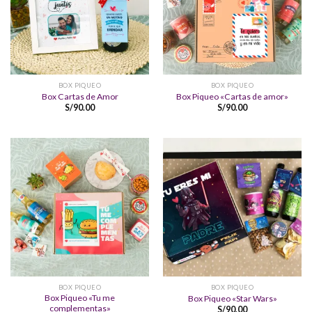
BOX PIQUEO
BOX PIQUEO
Box Cartas de Amor
Box Piqueo «Cartas de amor»
S/
90.00
S/
90.00
BOX PIQUEO
BOX PIQUEO
Box Piqueo «Tu me
Box Piqueo «Star Wars»
complementas»
S/
90.00