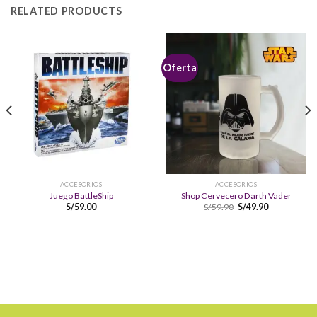
RELATED PRODUCTS
Oferta
ACCESORIOS
ACCESORIOS
Juego BattleShip
Shop Cervecero Darth Vader
S/
59.00
S/
59.90
S/
49.90