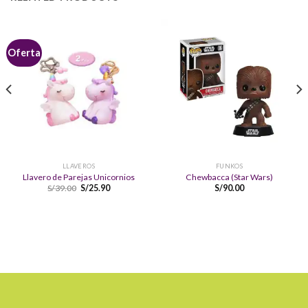
Oferta
LLAVEROS
FUNKOS
Llavero de Parejas Unicornios
Chewbacca (Star Wars)
S/
39.00
S/
25.90
S/
90.00