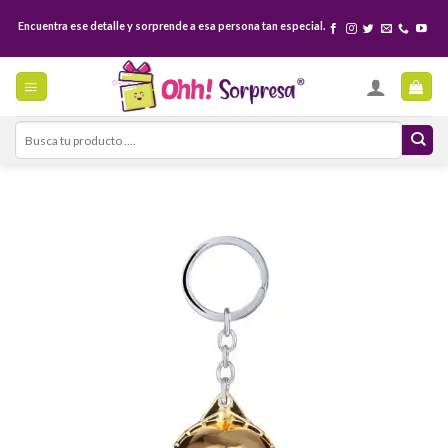
Skip
Encuentra ese detalle y sorprende a esa persona tan especial.
to
content
Search
for: