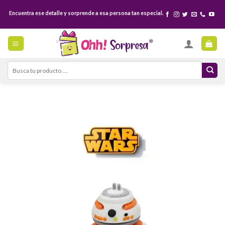
Skip
Encuentra ese detalle y sorprende a esa persona tan especial.
to
content
Search
for: