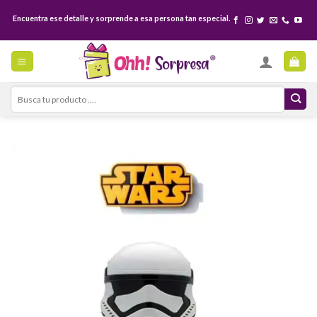
Skip
Encuentra ese detalle y sorprende a esa persona tan especial.
to
content
Search
for: