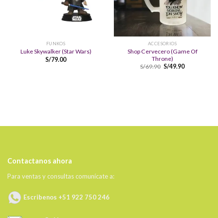
FUNKOS
ACCESORIOS
Shop Cervecero (Game Of
Luke Skywalker (Star Wars)
Throne)
S/
79.00
S/
69.90
S/
49.90
Contactanos ahora
Para ventas y consultas comunícate a:
Escribenos +51 922 750 246