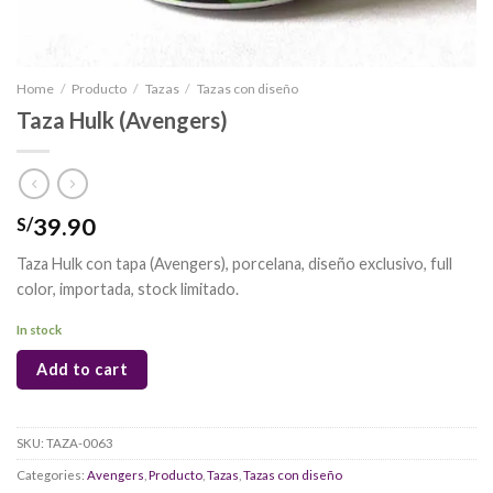
Home
/
Producto
/
Tazas
/
Tazas con diseño
Taza Hulk (Avengers)
39.90
S/
Taza Hulk con tapa (Avengers), porcelana, diseño exclusivo, full
color, importada, stock limitado.
In stock
Add to cart
SKU:
TAZA-0063
Categories:
Avengers
,
Producto
,
Tazas
,
Tazas con diseño