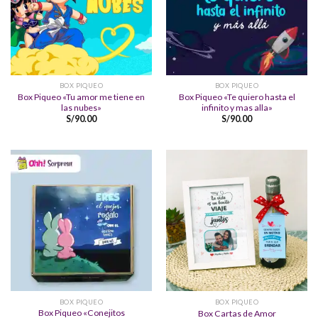
BOX PIQUEO
BOX PIQUEO
Box Piqueo «Tu amor me tiene en
Box Piqueo «Te quiero hasta el
las nubes»
infinito y mas alla»
S/
90.00
S/
90.00
BOX PIQUEO
BOX PIQUEO
Box Piqueo «Conejitos
Box Cartas de Amor