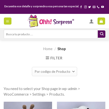
Skip
Encuentra ese detalle y sorprende a esa persona tan especial.
to
content
Search
for:
Home
/
Shop
FILTER
You need to select your Shop page in wp-admin >
WooCommerce > Settings > Products.