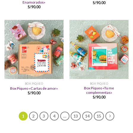
Enamorados»
S/
90.00
S/
90.00
BOX PIQUEO
BOX PIQUEO
Box Piqueo «Tu me
Box Piqueo «Cartas de amor»
complementas»
S/
90.00
S/
90.00
1
2
3
4
…
13
14
15