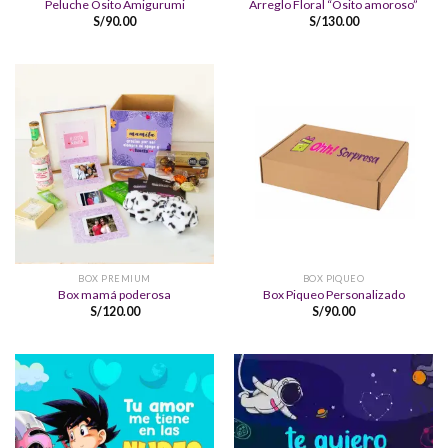
Peluche Osito Amigurumi
Arreglo Floral “Osito amoroso”
S/
90.00
S/
130.00
BOX PREMIUM
BOX PIQUEO
Box mamá poderosa
Box Piqueo Personalizado
S/
120.00
S/
90.00