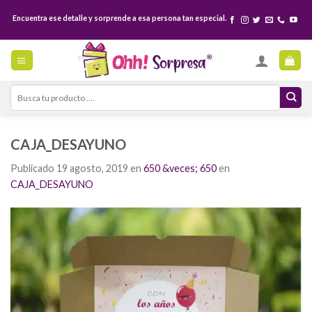
Skip
Encuentra ese detalle y sorprende a esa persona tan especial.
to
content
Search
for:
CAJA_DESAYUNO
Publicado
19 agosto, 2019
en
650 &veces; 650
en
CAJA_DESAYUNO