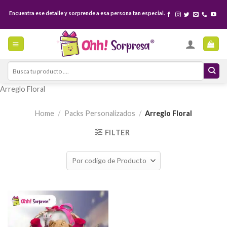
Skip
Encuentra ese detalle y sorprende a esa persona tan especial.
to
content
Search
for:
Arreglo Floral
Home
/
Packs Personalizados
/
Arreglo Floral
FILTER