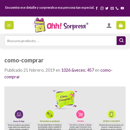
Skip
Encuentra ese detalle y sorprende a esa persona tan especial.
to
content
Search
for:
como-comprar
Publicado
21 febrero, 2019
en
1026 &veces; 457
en
como-
comprar