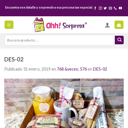
Skip
Encuentra ese detalle y sorprende a esa persona tan especial.
to
content
Search
for:
DES-02
Publicado
31 enero, 2019
en
768 &veces; 576
en
DES-02