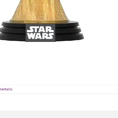
omentario
.