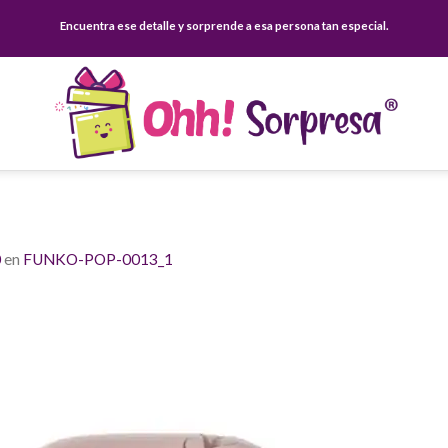
Encuentra ese detalle y sorprende a esa persona tan especial.
0
en
FUNKO-POP-0013_1