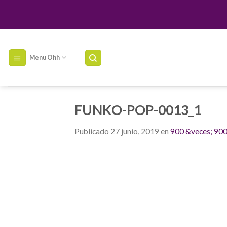
Skip
to
content
Menu Ohh
FUNKO-POP-0013_1
Publicado
27 junio, 2019
en
900 &veces; 90