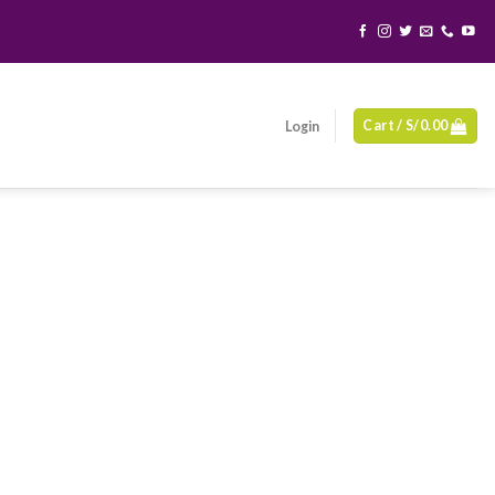
Cart /
S/
0.00
Login