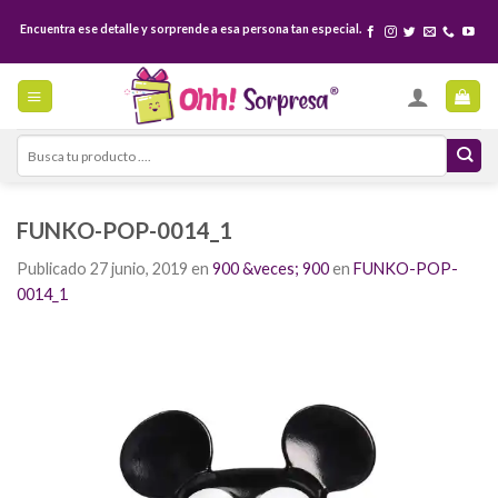
Skip
Encuentra ese detalle y sorprende a esa persona tan especial.
to
content
Search
for:
FUNKO-POP-0014_1
Publicado
27 junio, 2019
en
900 &veces; 900
en
FUNKO-POP-
0014_1