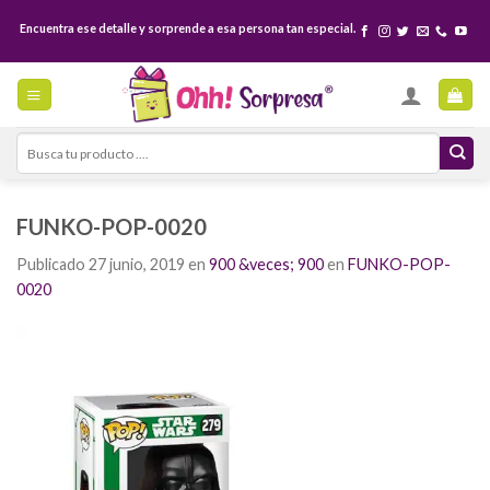
Skip
Encuentra ese detalle y sorprende a esa persona tan especial.
to
content
Search
for:
FUNKO-POP-0020
Publicado
27 junio, 2019
en
900 &veces; 900
en
FUNKO-POP-
0020