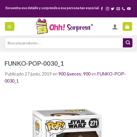
Skip
Encuentra ese detalle y sorprende a esa persona tan especial.
to
content
Search
for:
FUNKO-POP-0030_1
Publicado
27 junio, 2019
en
900 &veces; 900
en
FUNKO-POP-
0030_1