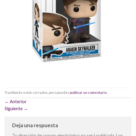
Trackbacks están cerrados, pero puedes
publicar un comentario
.
←
Anterior
Siguiente
→
Deja una respuesta
Tu dirección de correo electrónico no será publicada.
Los