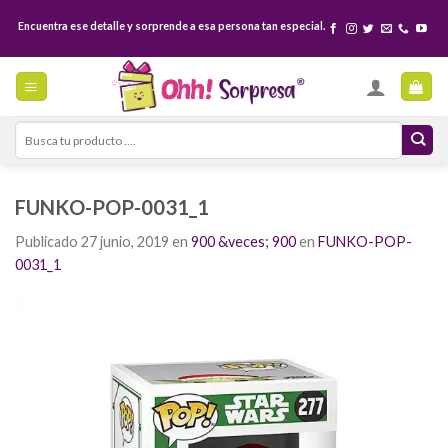
Skip
Encuentra ese detalle y sorprende a esa persona tan especial.
to
content
Search
for:
FUNKO-POP-0031_1
Publicado
27 junio, 2019
en
900 &veces; 900
en
FUNKO-POP-
0031_1