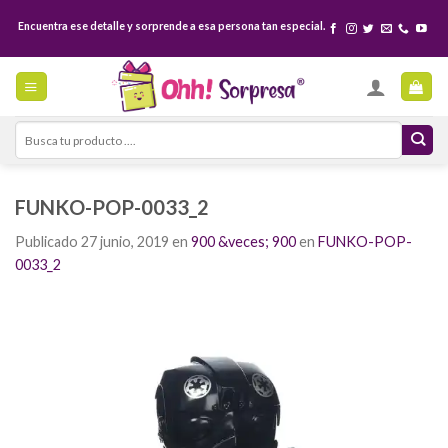
Skip
Encuentra ese detalle y sorprende a esa persona tan especial.
to
content
Search
for:
FUNKO-POP-0033_2
Publicado
27 junio, 2019
en
900 &veces; 900
en
FUNKO-POP-
0033_2