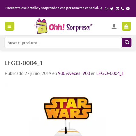
Skip
Encuentra ese detalle y sorprende a esa persona tan especial.
to
content
Search
for:
LEGO-0004_1
Publicado
27 junio, 2019
en
900 &veces; 900
en
LEGO-0004_1