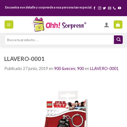
Skip
Encuentra ese detalle y sorprende a esa persona tan especial.
to
content
Search
for:
LLAVERO-0001
Publicado
27 junio, 2019
en
900 &veces; 900
en
LLAVERO-0001