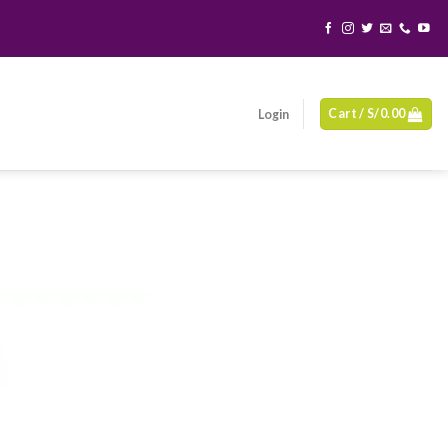
Cart /
S/
0.00
Login