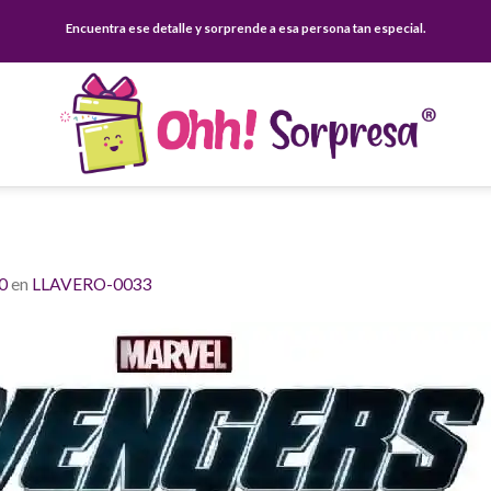
Encuentra ese detalle y sorprende a esa persona tan especial.
0
en
LLAVERO-0033