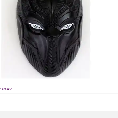
omentario
.