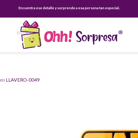
Encuentra ese detalle y sorprende a esa persona tan especial.
en
LLAVERO-0049