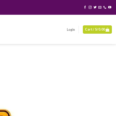
Cart /
S/
0.00
Login