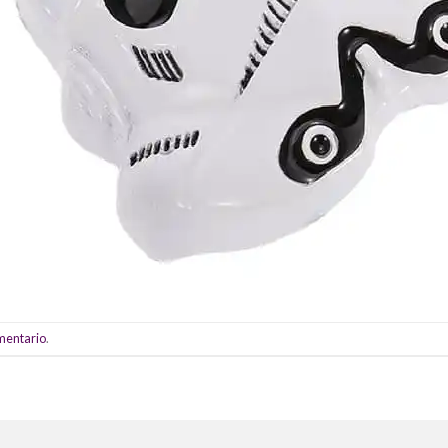
omentario
.