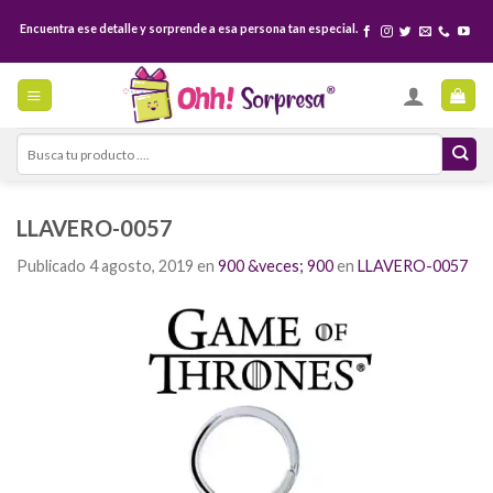
Skip
Encuentra ese detalle y sorprende a esa persona tan especial.
to
content
Search
for:
LLAVERO-0057
Publicado
4 agosto, 2019
en
900 &veces; 900
en
LLAVERO-0057