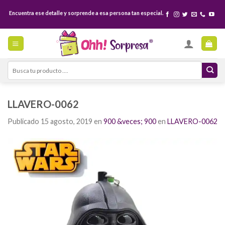
Skip
Encuentra ese detalle y sorprende a esa persona tan especial.
to
content
Search
for:
LLAVERO-0062
Publicado
15 agosto, 2019
en
900 &veces; 900
en
LLAVERO-0062