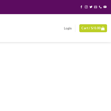
Cart /
S/
0.00
Login