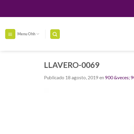
Skip
to
content
Menu Ohh
LLAVERO-0069
Publicado
18 agosto, 2019
en
900 &veces; 