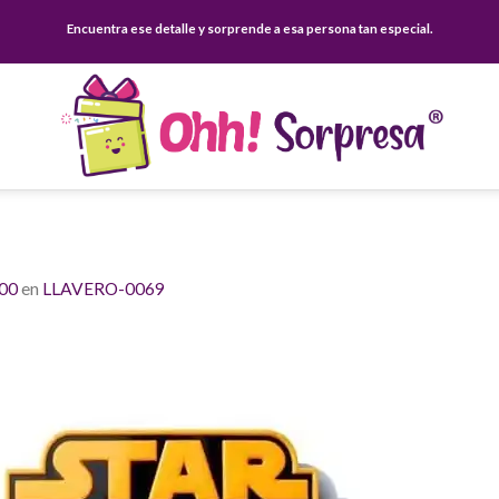
Encuentra ese detalle y sorprende a esa persona tan especial.
900
en
LLAVERO-0069