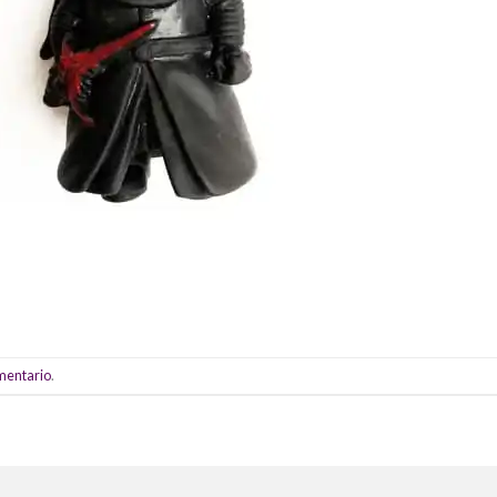
omentario
.