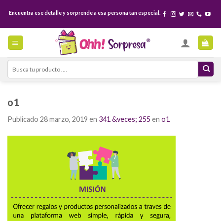
Skip
Encuentra ese detalle y sorprende a esa persona tan especial.
to
content
Search
for:
o1
Publicado
28 marzo, 2019
en
341 &veces; 255
en
o1