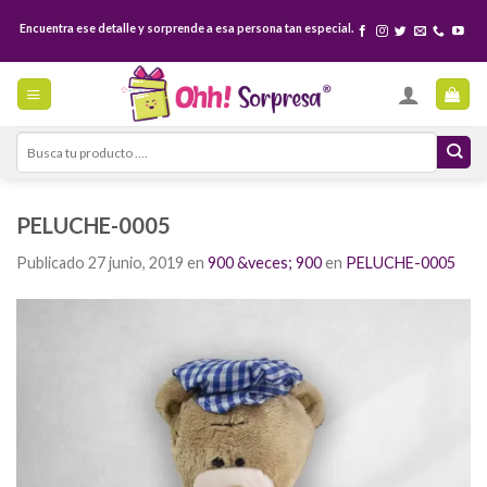
Skip
Encuentra ese detalle y sorprende a esa persona tan especial.
to
content
Search
for:
PELUCHE-0005
Publicado
27 junio, 2019
en
900 &veces; 900
en
PELUCHE-0005