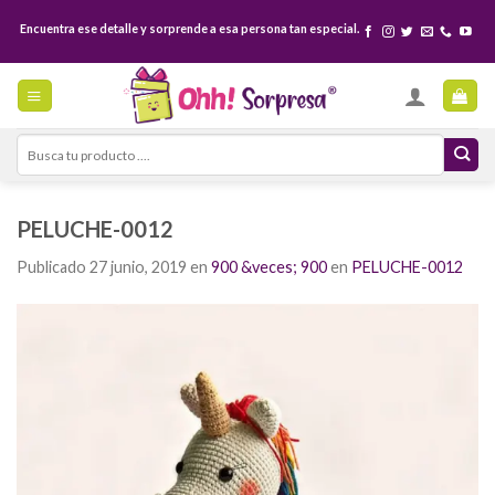
Skip
Encuentra ese detalle y sorprende a esa persona tan especial.
to
content
Search
for:
PELUCHE-0012
Publicado
27 junio, 2019
en
900 &veces; 900
en
PELUCHE-0012