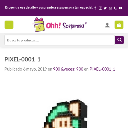
Skip
Encuentra ese detalle y sorprende a esa persona tan especial.
to
content
Search
for:
PIXEL-0001_1
Publicado
6 mayo, 2019
en
900 &veces; 900
en
PIXEL-0001_1