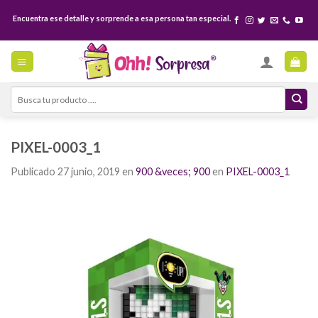
Skip
Encuentra ese detalle y sorprende a esa persona tan especial.
to
content
Search
for:
PIXEL-0003_1
Publicado
27 junio, 2019
en
900 &veces; 900
en
PIXEL-0003_1