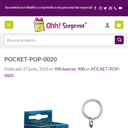
Skip
Encuentra ese detalle y sorprende a esa persona tan especial.
to
content
Search
for:
POCKET-POP-0020
Publicado
27 junio, 2019
en
900 &veces; 900
en
POCKET-POP-
0020