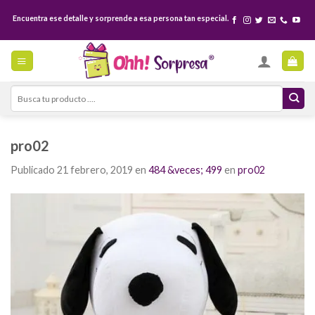
Skip
Encuentra ese detalle y sorprende a esa persona tan especial.
to
content
Search
for:
pro02
Publicado
21 febrero, 2019
en
484 &veces; 499
en
pro02