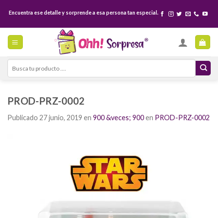
Skip
Encuentra ese detalle y sorprende a esa persona tan especial.
to
content
Search
for:
PROD-PRZ-0002
Publicado
27 junio, 2019
en
900 &veces; 900
en
PROD-PRZ-0002