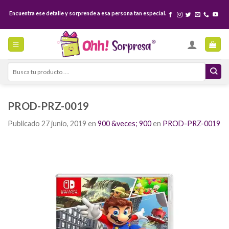
Skip
Encuentra ese detalle y sorprende a esa persona tan especial.
to
content
Search
for:
PROD-PRZ-0019
Publicado
27 junio, 2019
en
900 &veces; 900
en
PROD-PRZ-0019