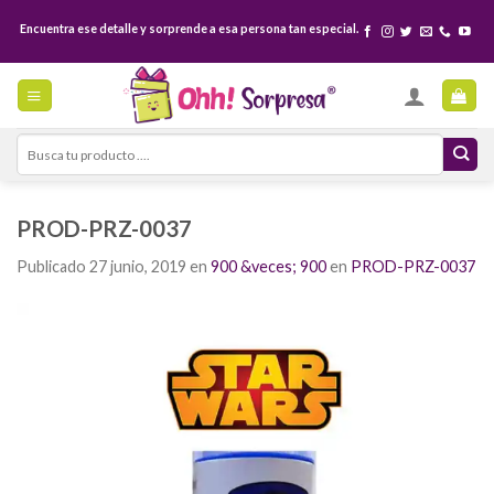
Skip
Encuentra ese detalle y sorprende a esa persona tan especial.
to
content
Search
for:
PROD-PRZ-0037
Publicado
27 junio, 2019
en
900 &veces; 900
en
PROD-PRZ-0037