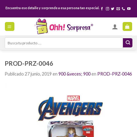
Skip
Encuentra ese detalle y sorprende a esa persona tan especial.
to
content
Search
for:
PROD-PRZ-0046
Publicado
27 junio, 2019
en
900 &veces; 900
en
PROD-PRZ-0046