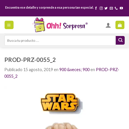
Skip
Encuentra ese detalle y sorprende a esa persona tan especial.
to
content
Search
for:
PROD-PRZ-0055_2
Publicado
15 agosto, 2019
en
900 &veces; 900
en
PROD-PRZ-
0055_2