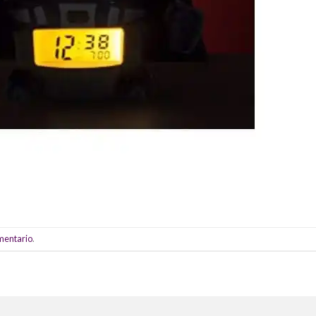
omentario
.