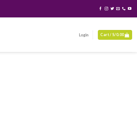
Cart /
S/
0.00
Login