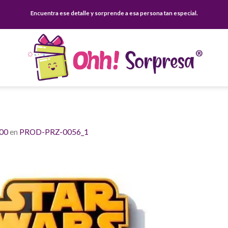
Encuentra ese detalle y sorprende a esa persona tan especial.
900
en
PROD-PRZ-0056_1