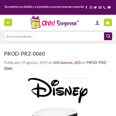
Skip
Encuentra ese detalle y sorprende a esa persona tan especial.
to
content
Search
for:
PROD-PRZ-0060
Publicado
19 agosto, 2019
en
650 &veces; 650
en
PROD-PRZ-
0060