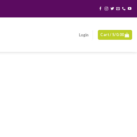
Cart /
S/
0.00
Login