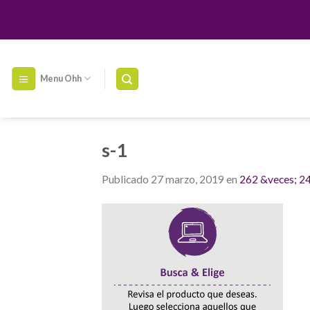
Skip
to
content
Menu Ohh
s-1
Publicado
27 marzo, 2019
en
262 &veces; 2