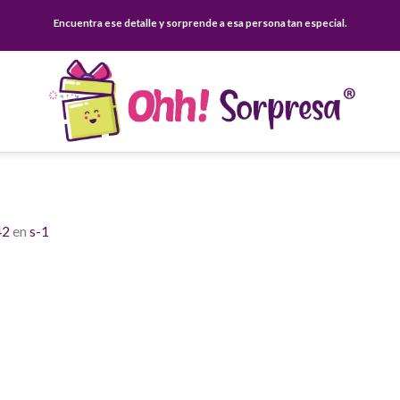
Encuentra ese detalle y sorprende a esa persona tan especial.
42
en
s-1