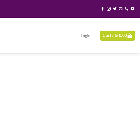
Cart /
S/
0.00
Login