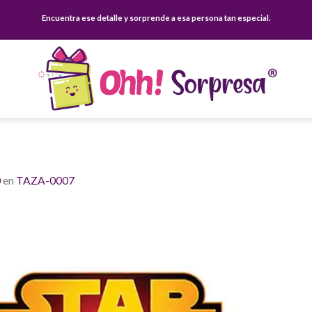
Encuentra ese detalle y sorprende a esa persona tan especial.
0
en
TAZA-0007