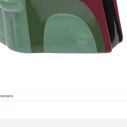
omentario
.