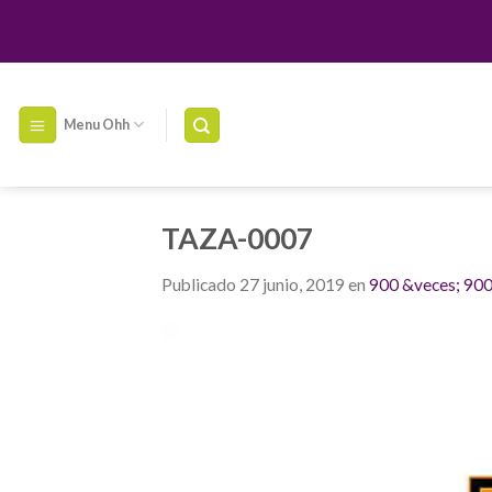
Skip
to
content
Menu Ohh
TAZA-0007
Publicado
27 junio, 2019
en
900 &veces; 90