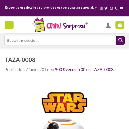
Skip
Encuentra ese detalle y sorprende a esa persona tan especial.
to
content
Search
for:
TAZA-0008
Publicado
27 junio, 2019
en
900 &veces; 900
en
TAZA-0008