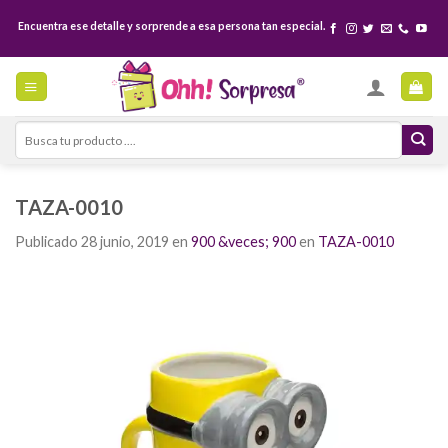
Skip
Encuentra ese detalle y sorprende a esa persona tan especial.
to
content
Search
for:
TAZA-0010
Publicado
28 junio, 2019
en
900 &veces; 900
en
TAZA-0010