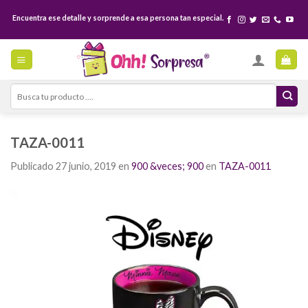
Skip
Encuentra ese detalle y sorprende a esa persona tan especial.
to
content
Search
for:
TAZA-0011
Publicado
27 junio, 2019
en
900 &veces; 900
en
TAZA-0011