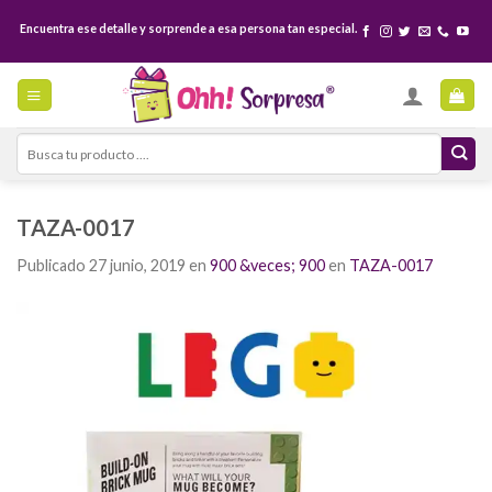
Skip
Encuentra ese detalle y sorprende a esa persona tan especial.
to
content
Search
for:
TAZA-0017
Publicado
27 junio, 2019
en
900 &veces; 900
en
TAZA-0017