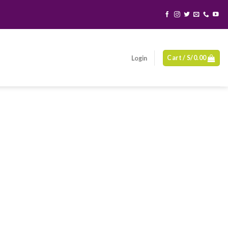
Cart /
S/
0.00
Login