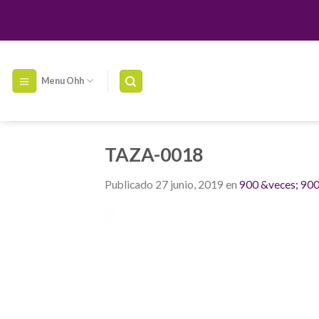
Skip
to
content
Menu Ohh
TAZA-0018
Publicado
27 junio, 2019
en
900 &veces; 90