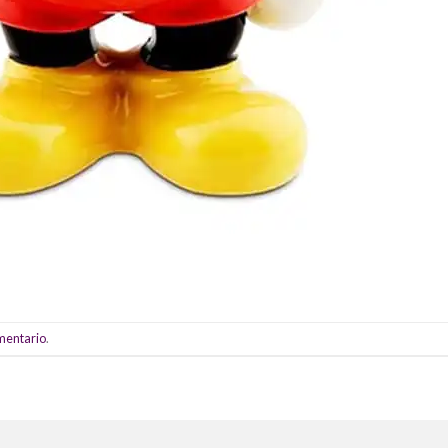
omentario
.