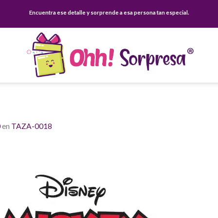
Encuentra ese detalle y sorprende a esa persona tan especial.
0
en
TAZA-0018