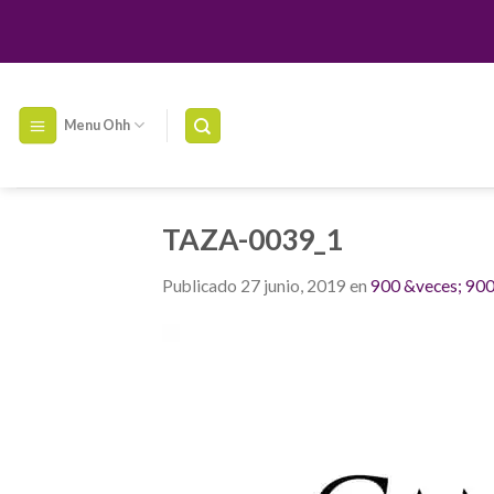
Skip
to
content
Menu Ohh
TAZA-0039_1
Publicado
27 junio, 2019
en
900 &veces; 90