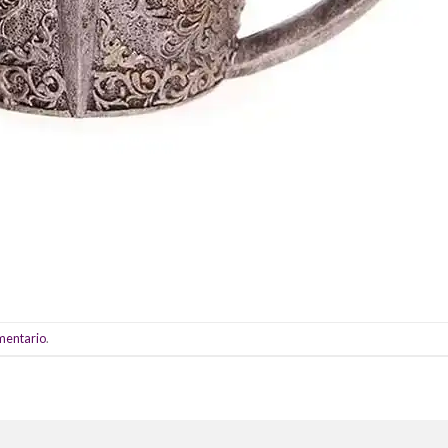
omentario
.