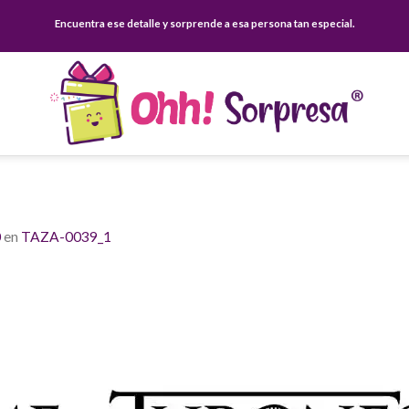
Encuentra ese detalle y sorprende a esa persona tan especial.
0
en
TAZA-0039_1