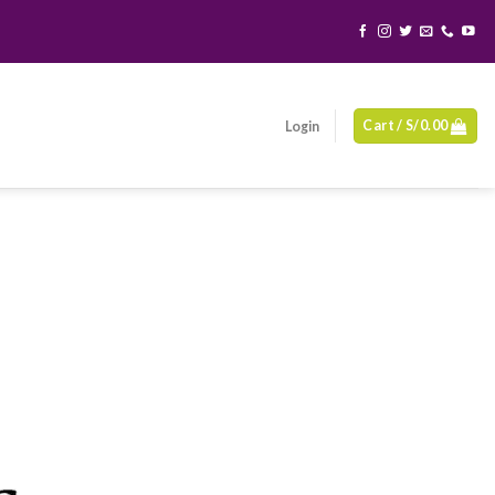
Cart /
S/
0.00
Login