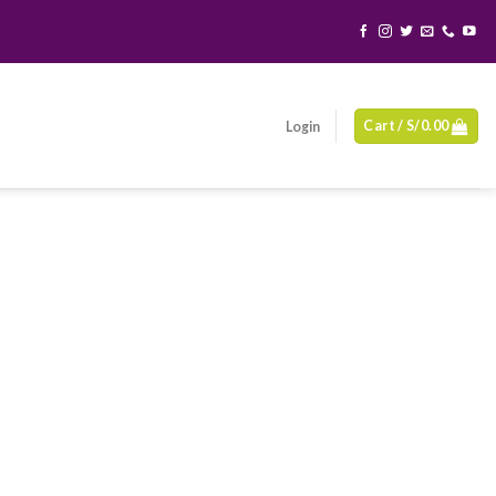
Cart /
S/
0.00
Login