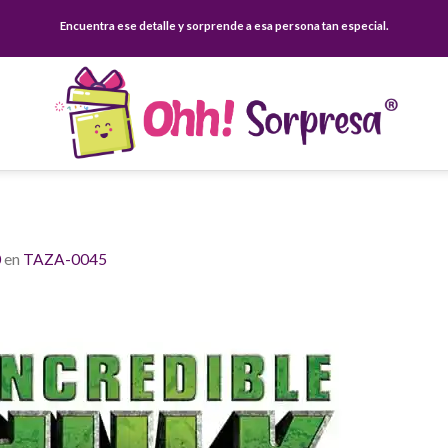
Encuentra ese detalle y sorprende a esa persona tan especial.
0
en
TAZA-0045