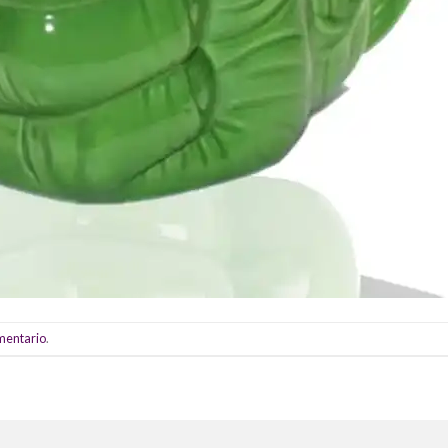
omentario
.