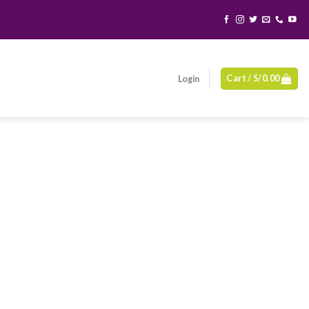
Cart /
S/
0.00
Login