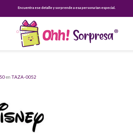
Encuentra ese detalle y sorprende a esa persona tan especial.
650
en
TAZA-0052